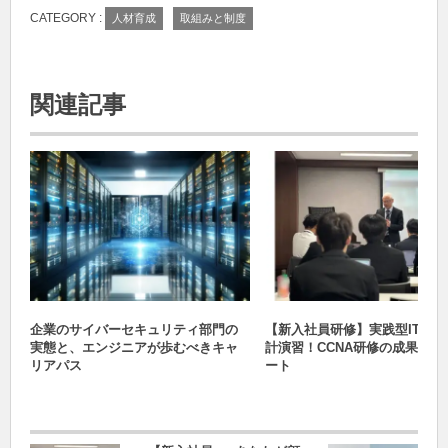
CATEGORY :
人材育成
取組みと制度
関連記事
ITインフラ情報
人材育成
企業のサイバーセキュリティ部門の
【新入社員研修】実践型ITイ
実態と、エンジニアが歩むべきキャ
計演習！CCNA研修の成果発表
リアパス
ート