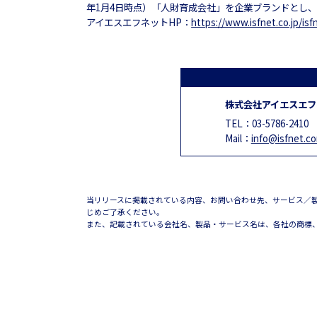
年1月4日時点）「人財育成会社」を企業ブランドとし、
アイエスエフネットHP：
https://www.isfnet.co.jp/isf
株式会社アイエスエ
TEL：
03-5786-2410
Mail：
info@isfnet.c
当リリースに掲載されている内容、お問い合わせ先、サービス／
じめご了承ください。
また、記載されている会社名、製品・サービス名は、各社の商標