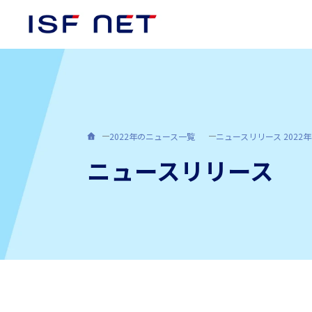
2022年のニュース一覧
ニュースリリース 2022年
代表挨拶
日本向けサービス
キャリア採用
アイエスエフネットジョイ
コンプライアンス
ニュースリリース
組織図
Employment & Environment
哲学
非財務情報
資格取得者数