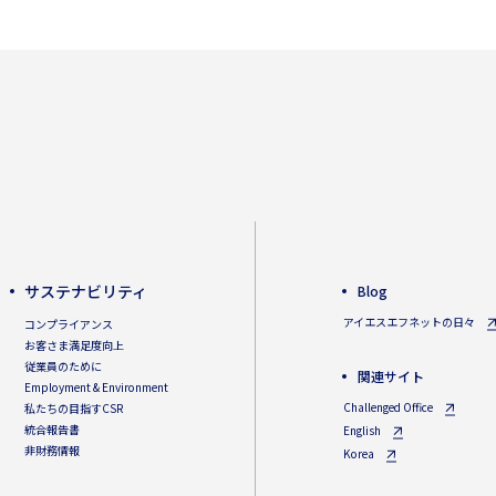
サステナビリティ
Blog
アイエスエフネットの日々
コンプライアンス
お客さま満足度向上
従業員のために
関連サイト
Employment & Environment
Challenged Office
私たちの目指すCSR
統合報告書
English
非財務情報
Korea