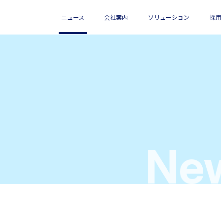
ニュース
会社案内
ソリューション
採
会社概要
海外向けサービス
新卒採用
アイエスエフネットベネフィット
お客さま満足度向上
拠点情報
関連記事
関連記事
関連記事
従業員のた
グループ概要
私たちの目指すCSR
経営理念
統合報告書
New
ステートメント
歩み
マージン率等の情報
受賞歴