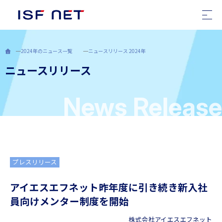
TOP
2024年のニュース一覧
ニュースリリース 2024年
ニュースリリース
ニュース
会社案内
News Release
ソリューション
採用情報
プレスリリース
障がい者雇用支援
アイエスエフネット
昨年度に引き続き新入社
員向けメンター制度を開始
サステナビリティ
株式会社アイエスエフネット