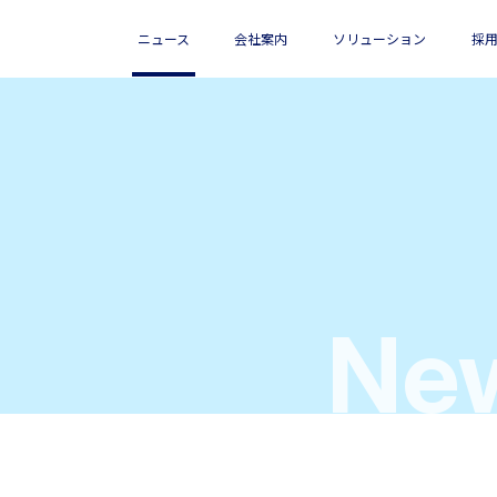
ニュース
会社案内
ソリューション
採
会社概要
海外向けサービス
新卒採用
アイエスエフネットベネフィット
お客さま満足度向上
拠点情報
関連記事
関連記事
関連記事
従業員のた
グループ概要
私たちの目指すCSR
経営理念
統合報告書
New
ステートメント
歩み
マージン率等の情報
受賞歴