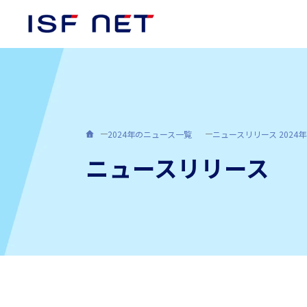
2024年のニュース一覧
ニュースリリース 2024年
代表挨拶
日本向けサービス
キャリア採用
アイエスエフネットジョイ
コンプライアンス
ニュースリリース
組織図
Employment & Environment
哲学
非財務情報
資格取得者数