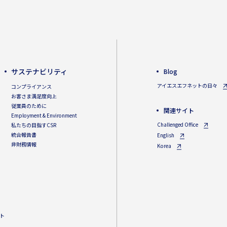
サステナビリティ
Blog
アイエスエフネットの日々
コンプライアンス
お客さま満足度向上
従業員のために
関連サイト
Employment & Environment
Challenged Office
私たちの目指すCSR
統合報告書
English
非財務情報
Korea
ト