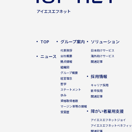
アイエスエフネット
TOP
グループ案内
ソリューション
代表挨拶
日本向けサービス
ニュース
会社概要
海外向けサービス
拠点情報
関連記事
組織図
グループ概要
採用情報
経営理念
哲学
キャリア採用
ステートメント
新卒採用
歩み
関連記事
資格取得者数
マージン率等の情報
障がい者雇用支援
受賞歴
アイエスエフネットジョイ
アイエスエフネットベネフィッ
関連記事