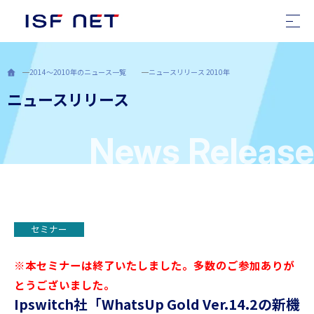
TOP
2014～2010年のニュース一覧
ニュースリリース 2010年
ニュースリリース
ニュース
会社案内
News Release
ソリューション
採用情報
セミナー
障がい者雇用支援
※本セミナーは終了いたしました。多数のご参加ありが
サステナビリティ
とうございました。
Ipswitch社
「WhatsUp Gold Ver.14.2の新機